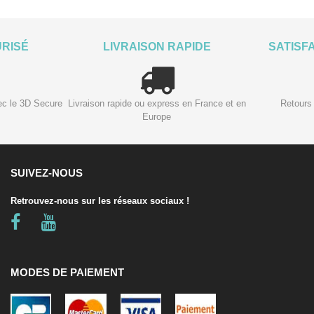
URISÉ
LIVRAISON RAPIDE
SATISF
ec le 3D Secure
Livraison rapide ou express en France et en
Retours 
Europe
SUIVEZ-NOUS
Retrouvez-nous sur les réseaux sociaux !
MODES DE PAIEMENT