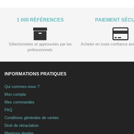
1 000 RÉFÉRENCES
PAIEMENT SÉC
Sélectionnées et approuvées par les
Acheter en toute confiance av
professionnels
INFORMATIONS PRATIQUES
Qui sommes-nous ?
Mon compte
Mes commandes
FAQ
Conditions générales de ventes
Droit de rétractation
Mentions légales