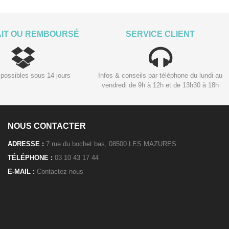
AIT OU REMBOURSÉ
SERVICE CLIENT
possibles sous 14 jours
Infos & conseils par téléphone du lundi au
vendredi de 9h à 12h et de 13h30 à 18h
NOUS CONTACTER
ADRESSE :
7 rue du bochet bas, 08500 LES MAZURES
TÉLÉPHONE :
03 10 43 17 44
E-MAIL :
Contactez-nous