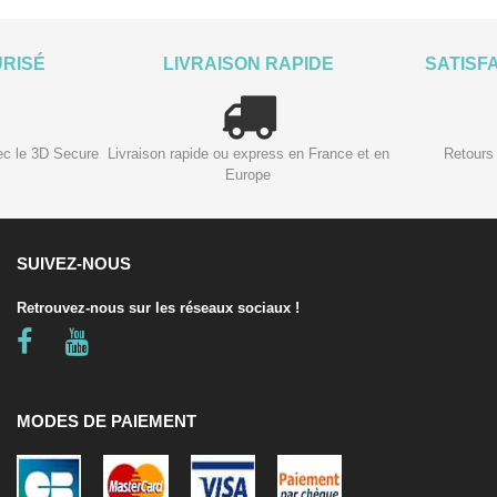
URISÉ
LIVRAISON RAPIDE
SATISF
ec le 3D Secure
Livraison rapide ou express en France et en
Retours 
Europe
SUIVEZ-NOUS
Retrouvez-nous sur les réseaux sociaux !
MODES DE PAIEMENT