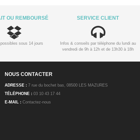
AIT OU REMBOURSÉ
SERVICE CLIENT
possibles sous 14 jours
Infos & conseils par téléphone du lundi au
vendredi de 9h à 12h et de 13h30 à 18h
NOUS CONTACTER
ADRESSE :
7 rue du bochet bas, 08500 LES MAZURES
TÉLÉPHONE :
03 10 43 17 44
E-MAIL :
Contactez-nous