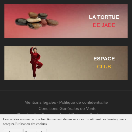
LA TORTUE
DE JADE
ESPACE
CLUB
Mentions légales
Politique de confidentialité
Conditions Générales de Vente
Plan du site
Commandes et Retours
Contactez-nous
Les cookies assurent le bon fonctionnement de nos services. En utilisant ces derniers, vous
acceptez l'utilisation des cookies.
9.2
/10
Une création
©
2026 ITEQG -
- Tous droits réservés
2277 avis