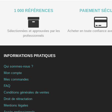
1 000 RÉFÉRENCES
PAIEMENT SÉC
Sélectionnées et approuvées par les
Acheter en toute confiance av
professionnels
INFORMATIONS PRATIQUES
Qui sommes-nous ?
Mon compte
Mes commandes
FAQ
Conditions générales de ventes
Droit de rétractation
Mentions légales
Accès professionnels