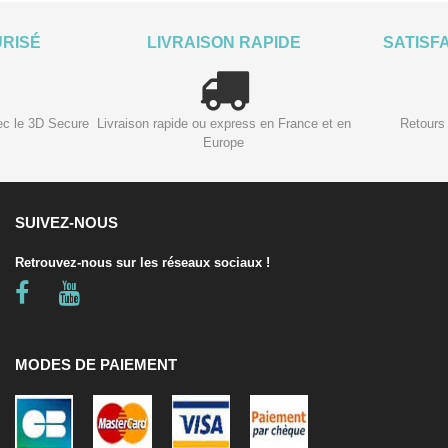
URISÉ
LIVRAISON RAPIDE
SATISF
ec le 3D Secure
Livraison rapide ou express en France et en
Retours 
Europe
SUIVEZ-NOUS
Retrouvez-nous sur les réseaux sociaux !
MODES DE PAIEMENT