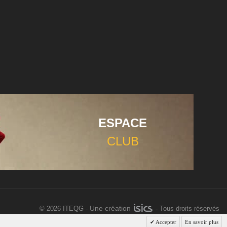
ESPACE
CLUB
Une création
©
2026 ITEQG -
- Tous droits réservés
Accepter
En savoir plus