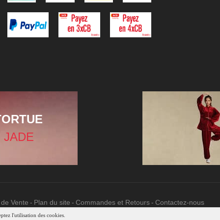
TORTUE
 JADE
 de Vente
Plan du site
Commandes et Retours
Contactez-nous
tez l'utilisation des cookies.