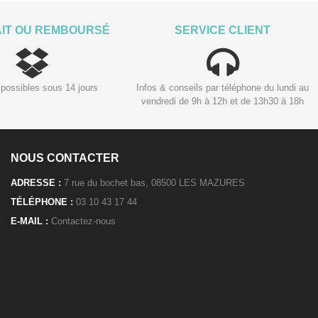
AIT OU REMBOURSÉ
SERVICE CLIENT
possibles sous 14 jours
Infos & conseils par téléphone du lundi au
vendredi de 9h à 12h et de 13h30 à 18h
NOUS CONTACTER
ADRESSE :
7 rue du bochet bas, 08500 LES MAZURES
TÉLÉPHONE :
03 10 43 17 44
E-MAIL :
Contactez-nous